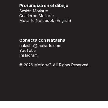
Profundiza en el dibujo
Sesión Motiarte
Sesión Motiarte
Cuaderno Motiarte
Cuaderno Motiarte
Motiarte Notebook (English)
Motiarte Notebook (English)
Conecta con Natasha
natasha@motiarte.com
natasha@motiarte.com
YouTube
YouTube
Instagram
Instagram
© 2026 Motiarte™ All Rights Reserved.