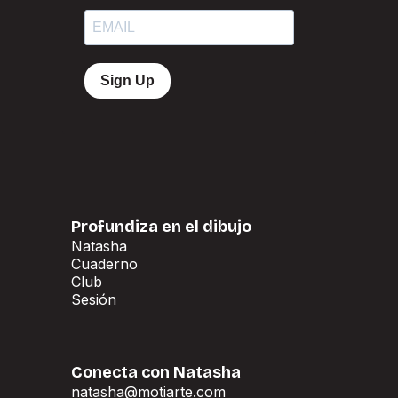
Sign Up
Profundiza en el dibujo
Natasha
Natasha
Cuaderno
Cuaderno
Club
Club
Sesión
Sesión
Conecta con Natasha
natasha@motiarte.com